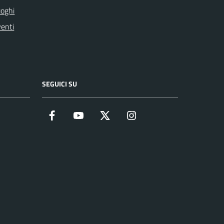
oghi
enti
SEGUICI SU
Facebook
YouTube
Twitter
Instagram