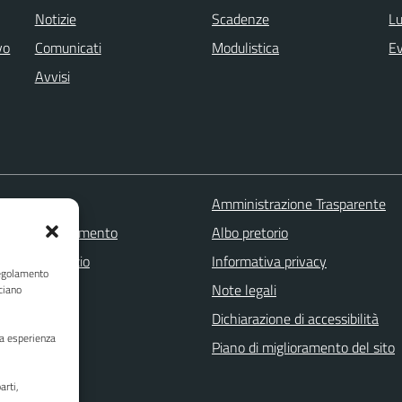
Notizie
Scadenze
Lu
vo
Comunicati
Modulistica
Ev
Avvisi
 FAQ
Amministrazione Trasparente
zione appuntamento
Albo pretorio
one disservizio
Informativa privacy
Regolamento
a assistenza
Note legali
ciano
Stampa
Dichiarazione di accessibilità
ua esperienza
Piano di miglioramento del sito
arti,