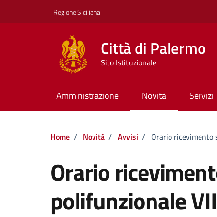
Vai ai contenuti
Vai al footer
Regione Siciliana
Città di Palermo
Sito Istituzionale
Amministrazione
Novità
Servizi
Home
/
Novità
/
Avvisi
/
Orario ricevimento s
Orario riceviment
polifunzionale VII