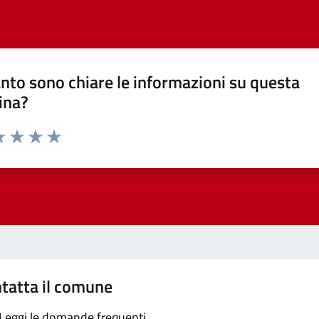
nto sono chiare le informazioni su questa
ina?
a 1 stelle su 5
luta 2 stelle su 5
Valuta 3 stelle su 5
Valuta 4 stelle su 5
Valuta 5 stelle su 5
tatta il comune
Leggi le domande frequenti