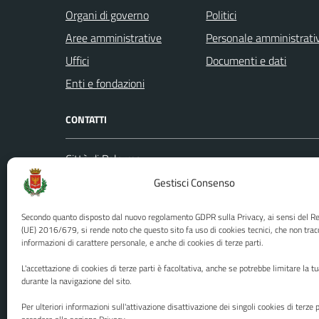
Organi di governo
Politici
Aree amministrative
Personale amministrati
Uffici
Documenti e dati
Enti e fondazioni
CONTATTI
Città di Palermo
Leggi le
Piazza Pretoria, 1
Gestisci Consenso
Prenota
Codice fiscale / P. IVA:80016350821
Segnalazi
Secondo quanto disposto dal nuovo regolamento GDPR sulla Privacy, ai sensi del 
U.O. Ufficio Relazioni con il Pubblico
Richiest
(UE) 2016/679, si rende noto che questo sito fa uso di cookies tecnici, che non trac
informazioni di carattere personale, e anche di cookies di terze parti.
(URP)
Ufficio 
Numero verde: 0917401111
L'accettazione di cookies di terze parti è facoltativa, anche se potrebbe limitare la t
PEC:
protocollo@cert.comune.palermo.it
durante la navigazione del sito.
Centralino unico: 0917401111
Per ulteriori informazioni sull'attivazione disattivazione dei singoli cookies di terze p