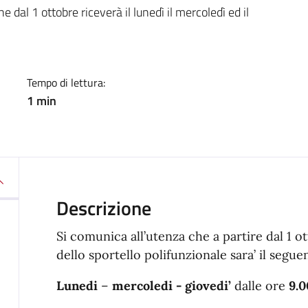
a
ne dal 1 ottobre riceverà il lunedì il mercoledì ed il
Tempo di lettura:
1 min
Descrizione
Si comunica all’utenza che a partire dal 1 o
dello sportello polifunzionale sara’ il segue
Lunedi
–
mercoledi -
giovedi’
dalle ore
9.0