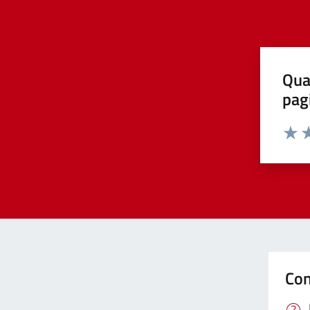
Qua
pag
Valut
Va
Con