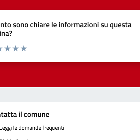
nto sono chiare le informazioni su questa
ina?
a 1 stelle su 5
luta 2 stelle su 5
Valuta 3 stelle su 5
Valuta 4 stelle su 5
Valuta 5 stelle su 5
tatta il comune
Leggi le domande frequenti