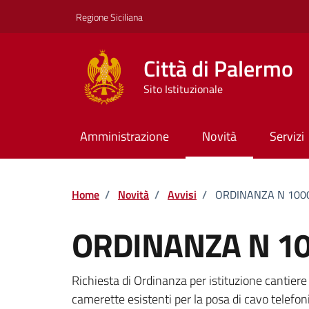
Vai ai contenuti
Vai al footer
Regione Siciliana
Città di Palermo
Sito Istituzionale
Amministrazione
Novità
Servizi
Home
/
Novità
/
Avvisi
/
ORDINANZA N 1000
ORDINANZA N 10
Dettagli della notizi
Richiesta di Ordinanza per istituzione cantier
camerette esistenti per la posa di cavo telefonic