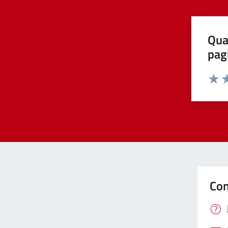
Qua
pag
Valut
Va
Con