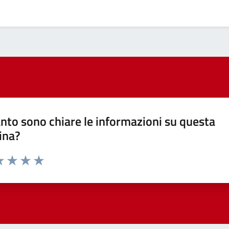
nto sono chiare le informazioni su questa
ina?
a 1 stelle su 5
luta 2 stelle su 5
Valuta 3 stelle su 5
Valuta 4 stelle su 5
Valuta 5 stelle su 5