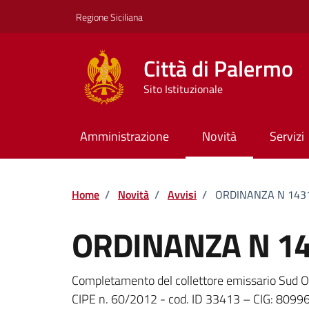
Vai ai contenuti
Vai al footer
Regione Siciliana
Città di Palermo
Sito Istituzionale
Amministrazione
Novità
Servizi
Home
/
Novità
/
Avvisi
/
ORDINANZA N 1431
ORDINANZA N 14
Dettagli della notizi
Completamento del collettore emissario Sud Orie
CIPE n. 60/2012 - cod. ID 33413 – CIG: 809