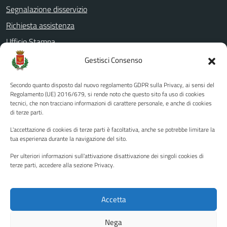
Segnalazione disservizio
Richiesta assistenza
Ufficio Stampa
Amministrazione Trasparente
Gestisci Consenso
Albo pretorio
Secondo quanto disposto dal nuovo regolamento GDPR sulla Privacy, ai sensi del
Informativa privacy
Regolamento (UE) 2016/679, si rende noto che questo sito fa uso di cookies
tecnici, che non tracciano informazioni di carattere personale, e anche di cookies
Note legali
di terze parti.
Dichiarazione di accessibilità
L'accettazione di cookies di terze parti è facoltativa, anche se potrebbe limitare la
Piano di miglioramento del sito
tua esperienza durante la navigazione del sito.
Per ulteriori informazioni sull'attivazione disattivazione dei singoli cookies di
terze parti, accedere alla sezione Privacy.
SEGUICI SU
Facebook
YouTube
Twitter
Instagram
Accetta
Nega