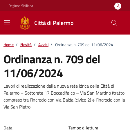
Vai ai contenuti
Vai al footer
Regione Siciliana
Città di Palermo
Home
/
Novità
/
Avvisi
/
Ordinanza n. 709 del 11/06/2024
Ordinanza n. 709 del
11/06/2024
Dettagli della notizia
Lavori di realizzazione della nuova rete idrica della Città di
Palermo – Sottorete 17 Boccadifalco – Via San Martino (tratto
compreso tra l’incrocio con Via Baida (civico 2) e l’incrocio con la
Via San Pietro.
Data:
Tempo di lettura: