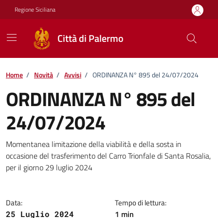
Vai ai contenuti
Vai al footer
Regione Siciliana
Città di Palermo
Home
/
Novità
/
Avvisi
/
ORDINANZA N° 895 del 24/07/2024
ORDINANZA N° 895 del
24/07/2024
Dettagli della notizia
Momentanea limitazione della viabilità e della sosta in
occasione del trasferimento del Carro Trionfale di Santa Rosalia,
per il giorno 29 luglio 2024
Data:
Tempo di lettura:
1 min
25 Luglio 2024