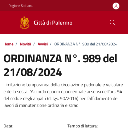
Vai ai contenuti
Vai al footer
Regione Siciliana
Città di Palermo
Home
/
Novità
/
Avvisi
/
ORDINANZA N°. 989 del 21/08/2024
ORDINANZA N°. 989 del
21/08/2024
Dettagli della notizia
Limitazione temporanea della circolazione pedonale e veicolare
e della sosta. “Accordo quadro quadriennale ai sensi dell’art. 54
del codice degli appalti (d. lgs. 50/2016) per l’affidamento dei
lavori di manutenzione ordinaria e strao
Data:
Tempo di lettura: