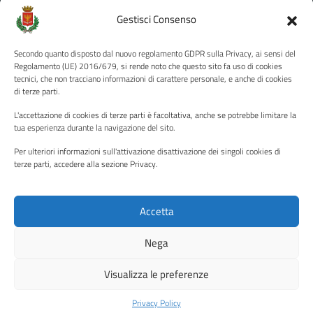
Amministrazione Trasparente
Gestisci Consenso
Albo pretorio
Secondo quanto disposto dal nuovo regolamento GDPR sulla Privacy, ai sensi del
Informativa privacy
Regolamento (UE) 2016/679, si rende noto che questo sito fa uso di cookies
tecnici, che non tracciano informazioni di carattere personale, e anche di cookies
Note legali
di terze parti.
Dichiarazione di accessibilità
L'accettazione di cookies di terze parti è facoltativa, anche se potrebbe limitare la
Piano di miglioramento del sito
tua esperienza durante la navigazione del sito.
Per ulteriori informazioni sull'attivazione disattivazione dei singoli cookies di
terze parti, accedere alla sezione Privacy.
SEGUICI SU
Facebook
YouTube
Twitter
Instagram
Accetta
Nega
Media policy
Mappa del sito
Visualizza le preferenze
Copyright © 2026 - Città di Palermo •
Powered by Sispi
Privacy Policy