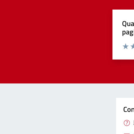
Qua
pag
Valut
Va
Con