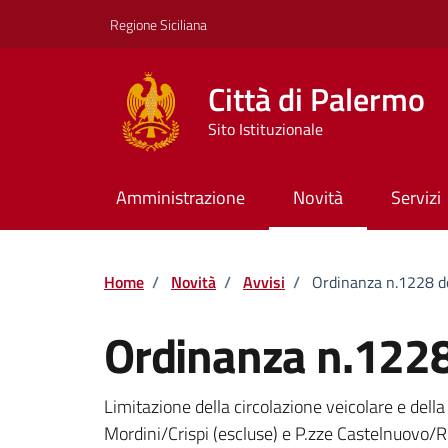
Vai ai contenuti
Vai al footer
Regione Siciliana
Città di Palermo
Sito Istituzionale
Amministrazione
Novità
Servizi
Home
/
Novità
/
Avvisi
/
Ordinanza n.1228 
Ordinanza n.122
Dettagli della notizi
Limitazione della circolazione veicolare e della
Mordini/Crispi (escluse) e P.zze Castelnuovo/Ru