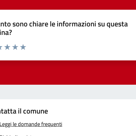
nto sono chiare le informazioni su questa
ina?
a 1 stelle su 5
luta 2 stelle su 5
Valuta 3 stelle su 5
Valuta 4 stelle su 5
Valuta 5 stelle su 5
tatta il comune
Leggi le domande frequenti