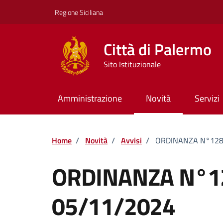
Vai ai contenuti
Vai al footer
Regione Siciliana
Città di Palermo
Sito Istituzionale
Amministrazione
Novità
Servizi
Home
/
Novità
/
Avvisi
/
ORDINANZA N°1281
ORDINANZA N°12
05/11/2024