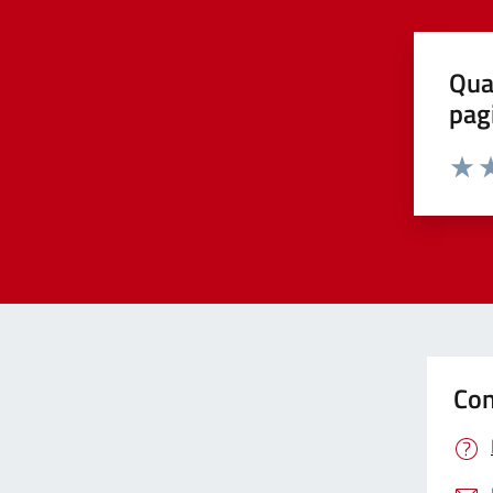
Qua
pag
Valut
Va
Con