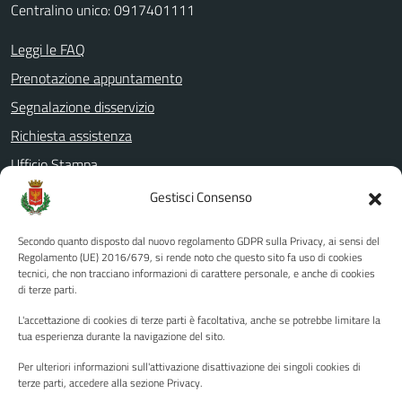
Centralino unico: 0917401111
Leggi le FAQ
Prenotazione appuntamento
Segnalazione disservizio
Richiesta assistenza
Ufficio Stampa
Amministrazione Trasparente
Gestisci Consenso
Albo pretorio
Secondo quanto disposto dal nuovo regolamento GDPR sulla Privacy, ai sensi del
Informativa privacy
Regolamento (UE) 2016/679, si rende noto che questo sito fa uso di cookies
tecnici, che non tracciano informazioni di carattere personale, e anche di cookies
Note legali
di terze parti.
Dichiarazione di accessibilità
L'accettazione di cookies di terze parti è facoltativa, anche se potrebbe limitare la
Piano di miglioramento del sito
tua esperienza durante la navigazione del sito.
Per ulteriori informazioni sull'attivazione disattivazione dei singoli cookies di
terze parti, accedere alla sezione Privacy.