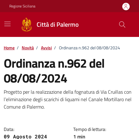
Vai ai contenuti
Vai al footer
Regione Siciliana
Città di Palermo
Home
/
Novità
/
Avvisi
/
Ordinanza n.962 del 08/08/2024
Ordinanza n.962 del
08/08/2024
Dettagli della notizia
Progetto per la realizzazione della fognatura di Via Cruillas con
l’eliminazione degli scarichi di liquami nel Canale Mortillaro nel
Comune di Palermo.
Data:
Tempo di lettura:
1 min
09 Agosto 2024