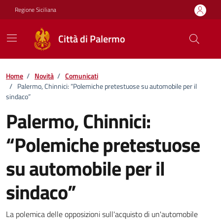
Vai ai contenuti
Vai al footer
Regione Siciliana
Città di Palermo
Home
/
Novità
/
Comunicati
/
Palermo, Chinnici: “Polemiche pretestuose su automobile per il
sindaco”
Palermo, Chinnici:
“Polemiche pretestuose
su automobile per il
sindaco”
Dettagli della notizia
La polemica delle opposizioni sull'acquisto di un'automobile