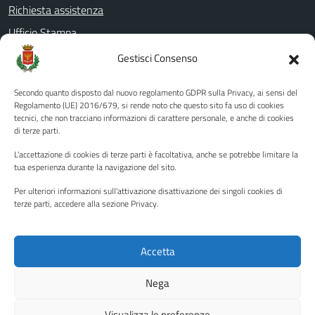
Richiesta assistenza
Ufficio Stampa
Amministrazione Trasparente
Gestisci Consenso
Albo pretorio
Secondo quanto disposto dal nuovo regolamento GDPR sulla Privacy, ai sensi del
Informativa privacy
Regolamento (UE) 2016/679, si rende noto che questo sito fa uso di cookies
tecnici, che non tracciano informazioni di carattere personale, e anche di cookies
Note legali
di terze parti.
Dichiarazione di accessibilità
L'accettazione di cookies di terze parti è facoltativa, anche se potrebbe limitare la
Piano di miglioramento del sito
tua esperienza durante la navigazione del sito.
Per ulteriori informazioni sull'attivazione disattivazione dei singoli cookies di
terze parti, accedere alla sezione Privacy.
SEGUICI SU
Facebook
YouTube
Twitter
Instagram
Accetta
Nega
Media policy
Mappa del sito
Visualizza le preferenze