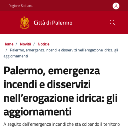
Vai ai contenuti
Vai al footer
Regione Siciliana
Città di Palermo
Home
/
Novità
/
Notizie
/
Palermo, emergenza incendi e disservizi nell’erogazione idrica: gli
aggiornamenti
Palermo, emergenza
incendi e disservizi
nell’erogazione idrica: gli
aggiornamenti
Dettagli della notizia
A seguito dell’emergenza incendi che sta colpendo il territorio