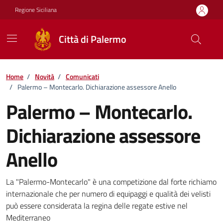
Vai ai contenuti
Vai al footer
Regione Siciliana
Città di Palermo
Home
/
Novità
/
Comunicati
/
Palermo – Montecarlo. Dichiarazione assessore Anello
Palermo – Montecarlo.
Dichiarazione assessore
Anello
Dettagli della notizia
La "Palermo-Montecarlo" è una competizione dal forte richiamo
internazionale che per numero di equipaggi e qualità dei velisti
può essere considerata la regina delle regate estive nel
Mediterraneo