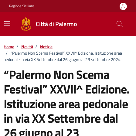
Vai ai contenuti
Vai al footer
Regione Siciliana
Città di Palermo
Home
/
Novità
/
Notizie
/
“Palermo Non Scema Festival” XXVII^ Edizione. Istituzione area
pedonale in via XX Settembre dal 26 giugno al 23 settembre 2024
“Palermo Non Scema
Festival” XXVII^ Edizione.
Istituzione area pedonale
in via XX Settembre dal
26 giugno al 23