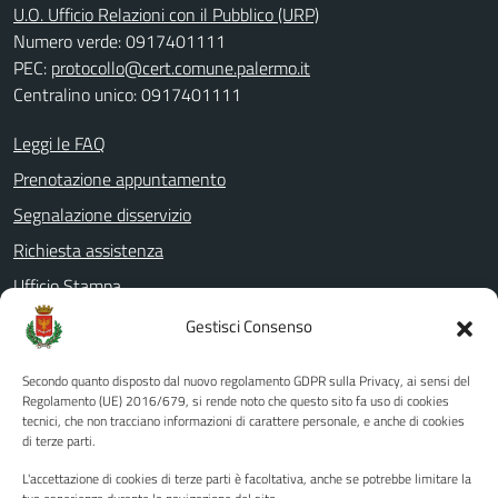
U.O. Ufficio Relazioni con il Pubblico (URP)
Numero verde: 0917401111
PEC:
protocollo@cert.comune.palermo.it
Centralino unico: 0917401111
Leggi le FAQ
Prenotazione appuntamento
Segnalazione disservizio
Richiesta assistenza
Ufficio Stampa
Amministrazione Trasparente
Gestisci Consenso
Albo pretorio
Secondo quanto disposto dal nuovo regolamento GDPR sulla Privacy, ai sensi del
Informativa privacy
Regolamento (UE) 2016/679, si rende noto che questo sito fa uso di cookies
tecnici, che non tracciano informazioni di carattere personale, e anche di cookies
Note legali
di terze parti.
Dichiarazione di accessibilità
L'accettazione di cookies di terze parti è facoltativa, anche se potrebbe limitare la