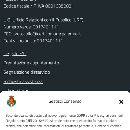
Codice fiscale / P. IVA:80016350821
U.O. Ufficio Relazioni con il Pubblico (URP)
Numero verde: 0917401111
PEC:
protocollo@cert.comune.palermo.it
Centralino unico: 0917401111
Leggi le FAQ
Prenotazione appuntamento
Segnalazione disservizio
Richiesta assistenza
Ufficio Stampa
Amministrazione Trasparente
Gestisci Consenso
Albo pretorio
Secondo quanto disposto dal nuovo regolamento GDPR sulla Privacy, ai sensi del
Informativa privacy
Regolamento (UE) 2016/679, si rende noto che questo sito fa uso di cookies
tecnici, che non tracciano informazioni di carattere personale, e anche di cookies
Note legali