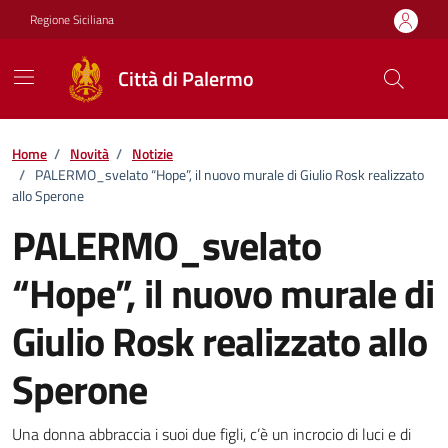
Vai ai contenuti
Vai al footer
Regione Siciliana
Città di Palermo
Home
/
Novità
/
Notizie
/
PALERMO_svelato “Hope”, il nuovo murale di Giulio Rosk realizzato
allo Sperone
PALERMO_svelato
“Hope”, il nuovo murale di
Giulio Rosk realizzato allo
Sperone
Dettagli della notizia
Una donna abbraccia i suoi due figli, c’è un incrocio di luci e di