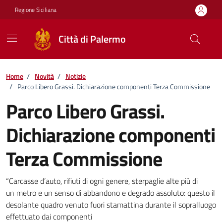
Vai ai contenuti
Vai al footer
Regione Siciliana
Città di Palermo
Home
/
Novità
/
Notizie
/
Parco Libero Grassi. Dichiarazione componenti Terza Commissione
Parco Libero Grassi.
Dichiarazione componenti
Terza Commissione
Dettagli della notizia
“Carcasse d’auto, rifiuti di ogni genere, sterpaglie alte più di
un metro e un senso di abbandono e degrado assoluto: questo il
desolante quadro venuto fuori stamattina durante il sopralluogo
effettuato dai componenti