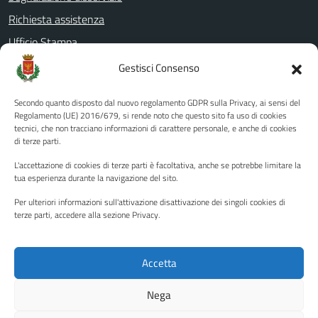
Richiesta assistenza
Ufficio Stampa
Amministrazione Trasparente
Gestisci Consenso
Albo pretorio
Secondo quanto disposto dal nuovo regolamento GDPR sulla Privacy, ai sensi del
Informativa privacy
Regolamento (UE) 2016/679, si rende noto che questo sito fa uso di cookies
tecnici, che non tracciano informazioni di carattere personale, e anche di cookies
Note legali
di terze parti.
Dichiarazione di accessibilità
L'accettazione di cookies di terze parti è facoltativa, anche se potrebbe limitare la
Piano di miglioramento del sito
tua esperienza durante la navigazione del sito.
Per ulteriori informazioni sull'attivazione disattivazione dei singoli cookies di
terze parti, accedere alla sezione Privacy.
SEGUICI SU
Facebook
YouTube
Twitter
Instagram
Accetta
Nega
Media policy
Mappa del sito