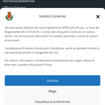
Richiesta assistenza
Ufficio Stampa
Amministrazione Trasparente
Gestisci Consenso
Albo pretorio
Secondo quanto disposto dal nuovo regolamento GDPR sulla Privacy, ai sensi del
Informativa privacy
Regolamento (UE) 2016/679, si rende noto che questo sito fa uso di cookies
tecnici, che non tracciano informazioni di carattere personale, e anche di cookies
Note legali
di terze parti.
Dichiarazione di accessibilità
L'accettazione di cookies di terze parti è facoltativa, anche se potrebbe limitare la
Piano di miglioramento del sito
tua esperienza durante la navigazione del sito.
Per ulteriori informazioni sull'attivazione disattivazione dei singoli cookies di
terze parti, accedere alla sezione Privacy.
SEGUICI SU
Facebook
YouTube
Twitter
Instagram
Accetta
Nega
Media policy
Mappa del sito
Visualizza le preferenze