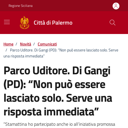
Vai ai contenuti
Vai al footer
Regione Siciliana
Città di Palermo
Home
/
Novità
/
Comunicati
/
Parco Uditore. Di Gangi (PD): “Non può essere lasciato solo. Serve
una risposta immediata”
Parco Uditore. Di Gangi
(PD): “Non può essere
lasciato solo. Serve una
risposta immediata”
Dettagli della notizia
“Stamattina ho partecipato anche io all’iniziativa promossa