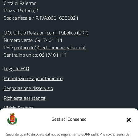
Città di Palermo
Piazza Pretoria, 1
Codice fiscale / P. IVA:80016350821
U.O. Ufficio Relazioni con il Pubblico (URP)
Numero verde: 0917401111
PEC:
protocollo@cert.comune.palermo.it
Centralino unico: 0917401111
Leggi le FAQ
Prenotazione appuntamento
Segnalazione disservizio
Richiesta assistenza
Ufficio Stampa
Amministrazione Trasparente
Gestisci Consenso
Albo pretorio
Secondo quanto disposto dal nuovo regolamento GDPR sulla Privacy, ai sensi del
Informativa privacy