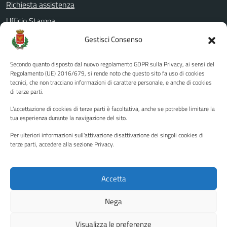
Richiesta assistenza
Ufficio Stampa
Amministrazione Trasparente
Gestisci Consenso
Albo pretorio
Secondo quanto disposto dal nuovo regolamento GDPR sulla Privacy, ai sensi del
Informativa privacy
Regolamento (UE) 2016/679, si rende noto che questo sito fa uso di cookies
tecnici, che non tracciano informazioni di carattere personale, e anche di cookies
Note legali
di terze parti.
Dichiarazione di accessibilità
L'accettazione di cookies di terze parti è facoltativa, anche se potrebbe limitare la
Piano di miglioramento del sito
tua esperienza durante la navigazione del sito.
Per ulteriori informazioni sull'attivazione disattivazione dei singoli cookies di
terze parti, accedere alla sezione Privacy.
SEGUICI SU
Facebook
YouTube
Twitter
Instagram
Accetta
Nega
Media policy
Mappa del sito
Visualizza le preferenze