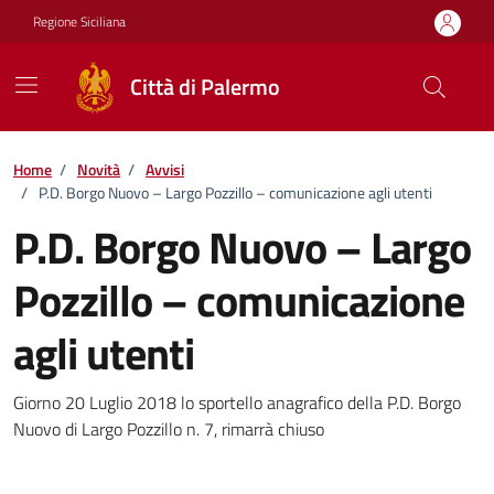
Vai ai contenuti
Vai al footer
Regione Siciliana
Città di Palermo
Home
/
Novità
/
Avvisi
/
P.D. Borgo Nuovo – Largo Pozzillo – comunicazione agli utenti
P.D. Borgo Nuovo – Largo
Pozzillo – comunicazione
agli utenti
Dettagli della notizia
Giorno 20 Luglio 2018 lo sportello anagrafico della P.D. Borgo
Nuovo di Largo Pozzillo n. 7, rimarrà chiuso