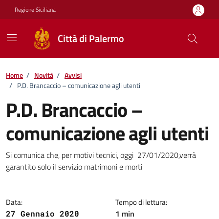
Vai ai contenuti
Vai al footer
Regione Siciliana
Città di Palermo
Home
/
Novità
/
Avvisi
/
P.D. Brancaccio – comunicazione agli utenti
P.D. Brancaccio –
comunicazione agli utenti
Dettagli della notizia
Si comunica che, per motivi tecnici, oggi 27/01/2020,verrà
garantito solo il servizio matrimoni e morti
Data:
Tempo di lettura:
1 min
27 Gennaio 2020