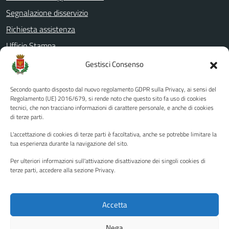
Segnalazione disservizio
Richiesta assistenza
Ufficio Stampa
Amministrazione Trasparente
Gestisci Consenso
Albo pretorio
Secondo quanto disposto dal nuovo regolamento GDPR sulla Privacy, ai sensi del
Informativa privacy
Regolamento (UE) 2016/679, si rende noto che questo sito fa uso di cookies
tecnici, che non tracciano informazioni di carattere personale, e anche di cookies
Note legali
di terze parti.
Dichiarazione di accessibilità
L'accettazione di cookies di terze parti è facoltativa, anche se potrebbe limitare la
Piano di miglioramento del sito
tua esperienza durante la navigazione del sito.
Per ulteriori informazioni sull'attivazione disattivazione dei singoli cookies di
terze parti, accedere alla sezione Privacy.
SEGUICI SU
Facebook
YouTube
Twitter
Instagram
Accetta
Nega