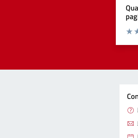
Qua
pag
Valut
Va
Con