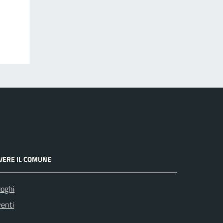
IVERE IL COMUNE
oghi
enti