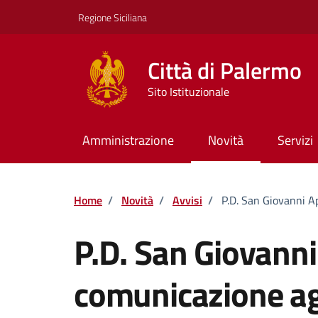
Vai ai contenuti
Vai al footer
Regione Siciliana
Città di Palermo
Sito Istituzionale
Amministrazione
Novità
Servizi
Home
/
Novità
/
Avvisi
/
P.D. San Giovanni A
P.D. San Giovanni
comunicazione agl