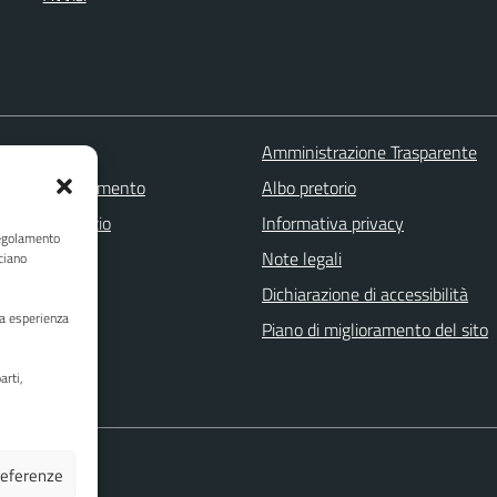
 FAQ
Amministrazione Trasparente
zione appuntamento
Albo pretorio
one disservizio
Informativa privacy
Regolamento
a assistenza
Note legali
ciano
Stampa
Dichiarazione di accessibilità
ua esperienza
Piano di miglioramento del sito
arti,
preferenze