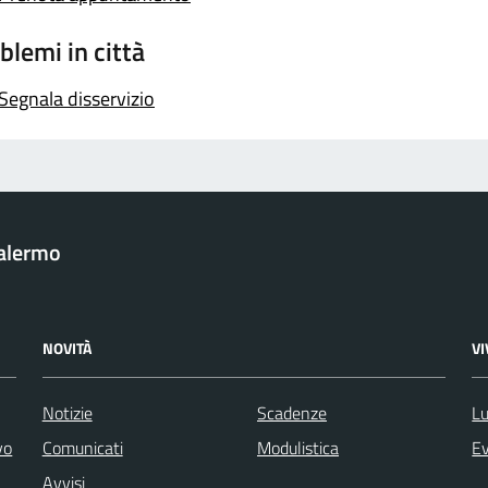
blemi in città
Segnala disservizio
Palermo
NOVITÀ
V
Notizie
Scadenze
Lu
vo
Comunicati
Modulistica
Ev
Avvisi