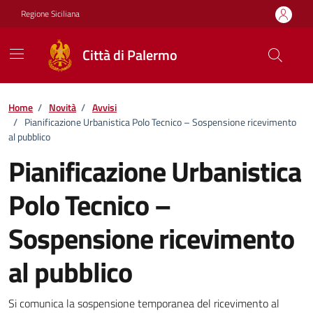
Vai ai contenuti
Vai al footer
Regione Siciliana
Città di Palermo
Home
/
Novità
/
Avvisi
/
Pianificazione Urbanistica Polo Tecnico – Sospensione ricevimento
al pubblico
Pianificazione Urbanistica
Polo Tecnico –
Sospensione ricevimento
al pubblico
Dettagli della notizia
Si comunica la sospensione temporanea del ricevimento al