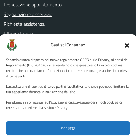
Prenotazione appuntamento
Segnalazione disservizio
Richiesta assistenza
Ufficio Stampa
Amministrazione Trasparente
Gestisci Consenso
Albo pretorio
Secondo quanto disposto dal nuovo regolamento GDPR sulla Privacy, ai sensi del
Informativa privacy
Regolamento (UE) 2016/679, si rende noto che questo sito fa uso di cookies
tecnici, che non tracciano informazioni di carattere personale, e anche di cookies
Note legali
di terze parti.
Dichiarazione di accessibilità
L'accettazione di cookies di terze parti è facoltativa, anche se potrebbe limitare la
Piano di miglioramento del sito
tua esperienza durante la navigazione del sito.
Per ulteriori informazioni sull'attivazione disattivazione dei singoli cookies di
terze parti, accedere alla sezione Privacy.
SEGUICI SU
Facebook
YouTube
Twitter
Instagram
Accetta