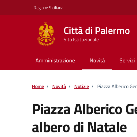
Vai ai contenuti
Vai al footer
Regione Siciliana
Città di Palermo
Sito Istituzionale
Amministrazione
Novità
Servizi
Home
/
Novità
/
Notizie
/
Piazza Alberico Gen
Piazza Alberico G
albero di Natale