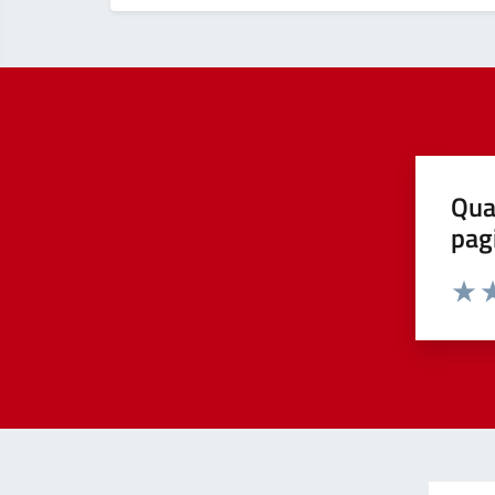
Qua
pag
Valut
Va