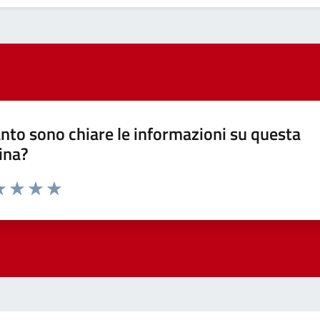
nto sono chiare le informazioni su questa
ina?
a 1 stelle su 5
luta 2 stelle su 5
Valuta 3 stelle su 5
Valuta 4 stelle su 5
Valuta 5 stelle su 5