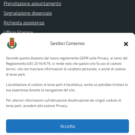
Prenotazione appuntamento
Segnalazione disservizio
Richiesta assistenza
Ufficio Stampa
Amministrazione Trasparente
Gestisci Consenso
Albo pretorio
Secondo quanto disposto dal nuovo regolamento GDPR sulla Privacy, ai sensi del
Informativa privacy
Regolamento (UE) 2016/679, si rende noto che questo sito fa uso di cookies
tecnici, che non tracciano informazioni di carattere personale, e anche di cookies
Note legali
di terze parti.
Dichiarazione di accessibilità
L'accettazione di cookies di terze parti è facoltativa, anche se potrebbe limitare la
Piano di miglioramento del sito
tua esperienza durante la navigazione del sito.
Per ulteriori informazioni sull'attivazione disattivazione dei singoli cookies di
terze parti, accedere alla sezione Privacy.
SEGUICI SU
Facebook
YouTube
Twitter
Instagram
Accetta