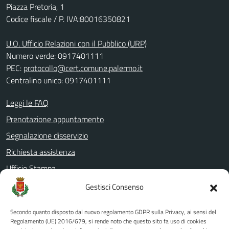
Piazza Pretoria, 1
Codice fiscale / P. IVA:80016350821
U.O. Ufficio Relazioni con il Pubblico (URP)
Numero verde: 0917401111
PEC:
protocollo@cert.comune.palermo.it
Centralino unico: 0917401111
Leggi le FAQ
Prenotazione appuntamento
Segnalazione disservizio
Richiesta assistenza
Ufficio Stampa
Amministrazione Trasparente
Gestisci Consenso
Albo pretorio
Secondo quanto disposto dal nuovo regolamento GDPR sulla Privacy, ai sensi del
Informativa privacy
Regolamento (UE) 2016/679, si rende noto che questo sito fa uso di cookies