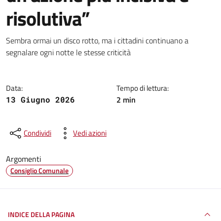
risolutiva”
Dettagli della notizia
Sembra ormai un disco rotto, ma i cittadini continuano a
segnalare ogni notte le stesse criticità
Data:
Tempo di lettura:
2 min
13 Giugno 2026
Condividi
Vedi azioni
Argomenti
Consiglio Comunale
INDICE DELLA PAGINA