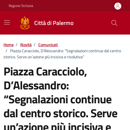
Vai ai contenuti
Vai al footer
Regione Siciliana
Città di Palermo
Home
/
Novità
/
Comunicati
/
Piazza Caracciolo, D’Alessandro: “Segnalazioni continue dal centro
storico. Serve un’azione più incisiva e risolutiva”
Piazza Caracciolo,
D’Alessandro:
“Segnalazioni continue
dal centro storico. Serve
un’azione più incisiva e