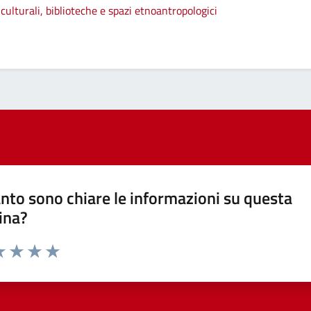
culturali, biblioteche e spazi etnoantropologici
nto sono chiare le informazioni su questa
ina?
a 1 stelle su 5
luta 2 stelle su 5
Valuta 3 stelle su 5
Valuta 4 stelle su 5
Valuta 5 stelle su 5