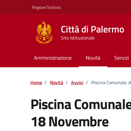
Vai ai contenuti
Vai al footer
Regione Siciliana
Città di Palermo
Sito Istituzionale
Amministrazione
Novità
Servizi
Home
/
Novità
/
Avvisi
/
Piscina Comunale. A
Piscina Comunale.
18 Novembre