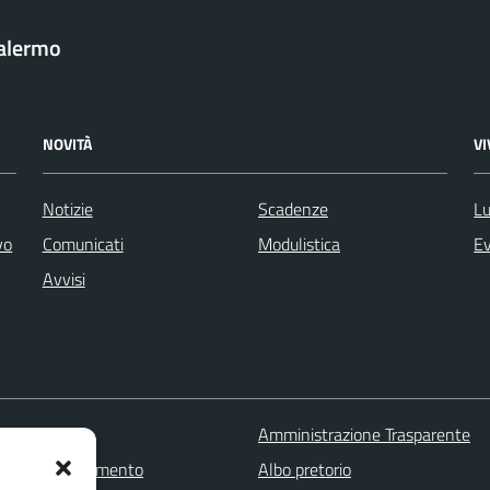
Palermo
NOVITÀ
V
Notizie
Scadenze
Lu
vo
Comunicati
Modulistica
Ev
Avvisi
 FAQ
Amministrazione Trasparente
zione appuntamento
Albo pretorio