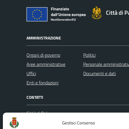
Città di 
AMMINISTRAZIONE
Organi di governo
Politici
Aree amministrative
Personale amministrati
Uffici
Documenti e dati
Enti e fondazioni
CONTATTI
Città di Palermo
Leggi le
Piazza Pretoria, 1
Gestisci Consenso
Prenota
Codice fiscale / P. IVA:80016350821