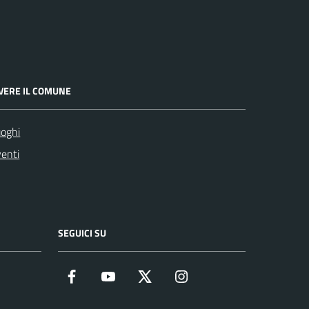
IVERE IL COMUNE
oghi
enti
SEGUICI SU
Facebook
YouTube
Twitter
Instagram