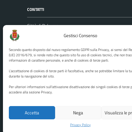
CONTATTI
Città di Palermo
Leggi le
Piazza Pretoria, 1
Gestisci Consenso
Prenota
Codice fiscale / P. IVA:80016350821
Segnalazi
Secondo quanto disposto dal nuovo regolamento GDPR sulla Privacy, ai sensi del 
U.O. Ufficio Relazioni con il Pubblico
Richiest
(UE) 2016/679, si rende noto che questo sito fa uso di cookies tecnici, che non trac
informazioni di carattere personale, e anche di cookies di terze parti.
(URP)
Ufficio 
Numero verde: 0917401111
L'accettazione di cookies di terze parti è facoltativa, anche se potrebbe limitare la t
PEC:
protocollo@cert.comune.palermo.it
durante la navigazione del sito.
Centralino unico: 0917401111
Per ulteriori informazioni sull'attivazione disattivazione dei singoli cookies di terze p
accedere alla sezione Privacy.
Media policy
Mappa del sito
Accetta
Nega
Visualizza le 
Privacy Policy