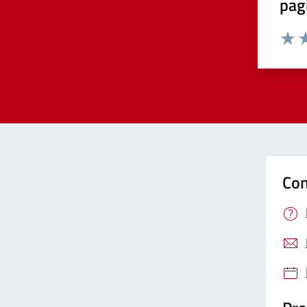
pag
Valut
Va
Con