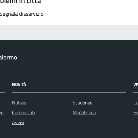
blemi in città
Segnala disservizio
Palermo
NOVITÀ
V
Notizie
Scadenze
Lu
vo
Comunicati
Modulistica
Ev
Avvisi