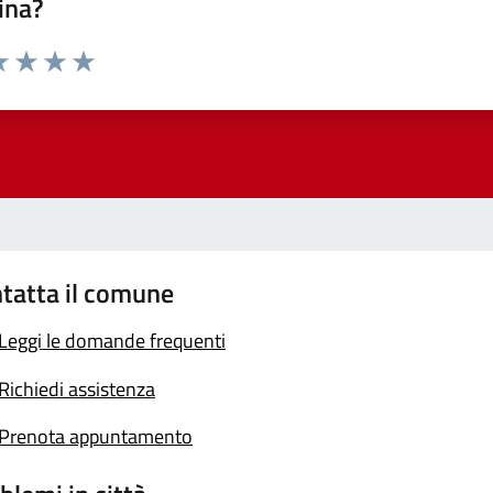
ina?
a 1 stelle su 5
luta 2 stelle su 5
Valuta 3 stelle su 5
Valuta 4 stelle su 5
Valuta 5 stelle su 5
tatta il comune
Leggi le domande frequenti
Richiedi assistenza
Prenota appuntamento