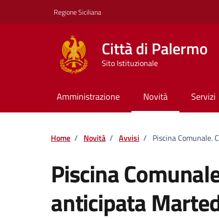
Vai ai contenuti
Vai al footer
Regione Siciliana
Città di Palermo
Sito Istituzionale
Amministrazione
Novità
Servizi
Home
/
Novità
/
Avvisi
/
Piscina Comunale. C
Piscina Comunale
anticipata Marted