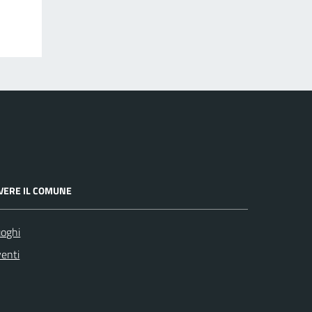
IVERE IL COMUNE
oghi
enti