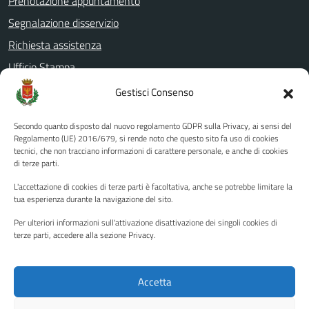
Prenotazione appuntamento
Segnalazione disservizio
Richiesta assistenza
Ufficio Stampa
Amministrazione Trasparente
Gestisci Consenso
Albo pretorio
Secondo quanto disposto dal nuovo regolamento GDPR sulla Privacy, ai sensi del
Informativa privacy
Regolamento (UE) 2016/679, si rende noto che questo sito fa uso di cookies
tecnici, che non tracciano informazioni di carattere personale, e anche di cookies
Note legali
di terze parti.
Dichiarazione di accessibilità
L'accettazione di cookies di terze parti è facoltativa, anche se potrebbe limitare la
Piano di miglioramento del sito
tua esperienza durante la navigazione del sito.
Per ulteriori informazioni sull'attivazione disattivazione dei singoli cookies di
terze parti, accedere alla sezione Privacy.
SEGUICI SU
Facebook
YouTube
Twitter
Instagram
Accetta