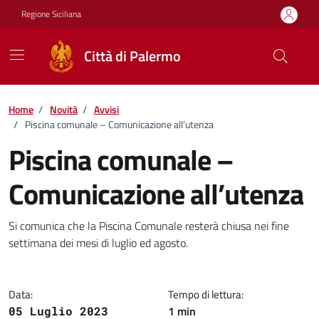
Vai ai contenuti
Vai al footer
Regione Siciliana
Città di Palermo
Home
/
Novità
/
Avvisi
/
Piscina comunale – Comunicazione all’utenza
Piscina comunale –
Comunicazione all’utenza
Dettagli della notizia
Si comunica che la Piscina Comunale resterà chiusa nei fine
settimana dei mesi di luglio ed agosto.
Data:
Tempo di lettura:
1 min
05 Luglio 2023