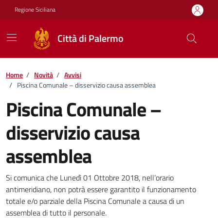
Vai ai contenuti
Vai al footer
Regione Siciliana
Città di Palermo
Home
/
Novità
/
Avvisi
/
Piscina Comunale – disservizio causa assemblea
Piscina Comunale –
disservizio causa
assemblea
Dettagli della notizia
Si comunica che Lunedì 01 Ottobre 2018, nell’orario
antimeridiano, non potrà essere garantito il funzionamento
totale e/o parziale della Piscina Comunale a causa di un
assemblea di tutto il personale.