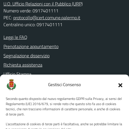
U.O. Ufficio Relazioni con il Pubblico (URP)
Numero verde: 0917401111
PEC:
protocollo@cert.comune.palermo.it
Centralino unico: 0917401111
Leggi le FAQ
Prenotazione appuntamento
Segnalazione disservizio
Richiesta assistenza
Ufficio Stampa
Amministrazione Trasparente
Gestisci Consenso
Albo pretorio
Secondo quanto disposto dal nuovo regolamento GDPR sulla Privacy, ai sensi del
Informativa privacy
Regolamento (UE) 2016/679, si rende noto che questo sito fa uso di cookies
tecnici, che non tracciano informazioni di carattere personale, e anche di cookies
Note legali
di terze parti.
Dichiarazione di accessibilità
L'accettazione di cookies di terze parti è facoltativa, anche se potrebbe limitare la