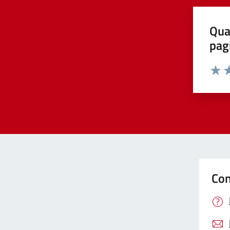
Qua
pag
Valut
Va
Con