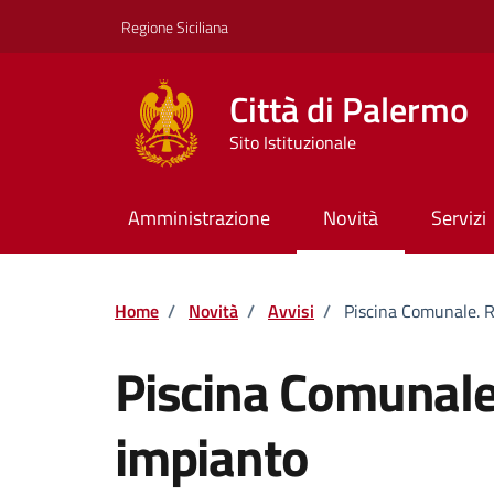
Vai ai contenuti
Vai al footer
Regione Siciliana
Città di Palermo
Sito Istituzionale
Amministrazione
Novità
Servizi
Home
/
Novità
/
Avvisi
/
Piscina Comunale. R
Piscina Comunale
impianto