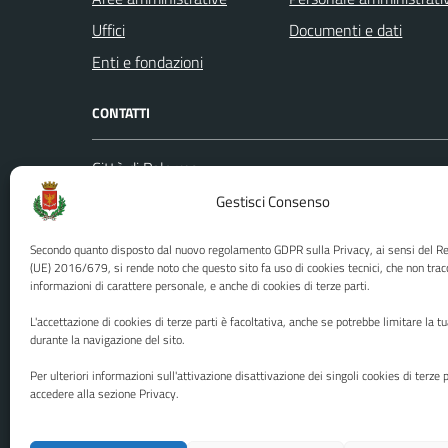
Uffici
Documenti e dati
Enti e fondazioni
CONTATTI
Città di Palermo
Leggi le
Piazza Pretoria, 1
Gestisci Consenso
Prenota
Codice fiscale / P. IVA:80016350821
Segnalazi
Secondo quanto disposto dal nuovo regolamento GDPR sulla Privacy, ai sensi del 
U.O. Ufficio Relazioni con il Pubblico
Richiest
(UE) 2016/679, si rende noto che questo sito fa uso di cookies tecnici, che non trac
informazioni di carattere personale, e anche di cookies di terze parti.
(URP)
Ufficio 
Numero verde: 0917401111
L'accettazione di cookies di terze parti è facoltativa, anche se potrebbe limitare la t
PEC:
protocollo@cert.comune.palermo.it
durante la navigazione del sito.
Centralino unico: 0917401111
Per ulteriori informazioni sull'attivazione disattivazione dei singoli cookies di terze p
accedere alla sezione Privacy.