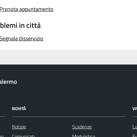
Prenota appuntamento
blemi in città
Segnala disservizio
Palermo
NOVITÀ
V
Notizie
Scadenze
Lu
vo
Comunicati
Modulistica
Ev