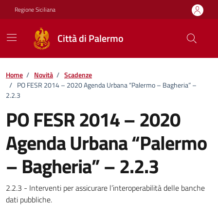
Vai ai contenuti
Vai al footer
Regione Siciliana
Città di Palermo
Home
/
Novità
/
Scadenze
/
PO FESR 2014 – 2020 Agenda Urbana “Palermo – Bagheria” –
2.2.3
PO FESR 2014 – 2020
Agenda Urbana “Palermo
– Bagheria” – 2.2.3
Dettagli della notizia
2.2.3 - Interventi per assicurare l’interoperabilità delle banche
dati pubbliche.