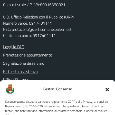
Codice fiscale / P. IVA:80016350821
U.O. Ufficio Relazioni con il Pubblico (URP)
Numero verde: 0917401111
PEC:
protocollo@cert.comune.palermo.it
Centralino unico: 0917401111
Leggi le FAQ
Prenotazione appuntamento
Segnalazione disservizio
Richiesta assistenza
Ufficio Stampa
Amministrazione Trasparente
Gestisci Consenso
Albo pretorio
Secondo quanto disposto dal nuovo regolamento GDPR sulla Privacy, ai sensi del
Informativa privacy
Regolamento (UE) 2016/679, si rende noto che questo sito fa uso di cookies
tecnici, che non tracciano informazioni di carattere personale, e anche di cookies
Note legali