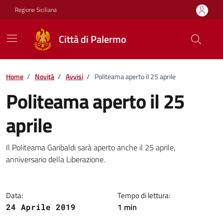
Vai ai contenuti
Vai al footer
Regione Siciliana
Città di Palermo
Home
/
Novità
/
Avvisi
/
Politeama aperto il 25 aprile
Politeama aperto il 25
aprile
Dettagli della notizia
Il Politeama Garibaldi sarà aperto anche il 25 aprile,
anniversario della Liberazione.
Data:
Tempo di lettura:
1 min
24 Aprile 2019