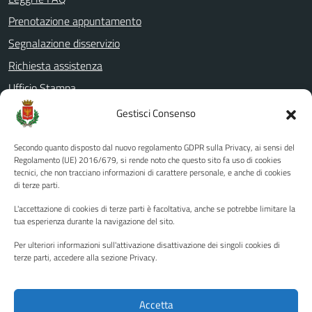
Prenotazione appuntamento
Segnalazione disservizio
Richiesta assistenza
Ufficio Stampa
Amministrazione Trasparente
Gestisci Consenso
Albo pretorio
Secondo quanto disposto dal nuovo regolamento GDPR sulla Privacy, ai sensi del
Informativa privacy
Regolamento (UE) 2016/679, si rende noto che questo sito fa uso di cookies
tecnici, che non tracciano informazioni di carattere personale, e anche di cookies
Note legali
di terze parti.
Dichiarazione di accessibilità
L'accettazione di cookies di terze parti è facoltativa, anche se potrebbe limitare la
Piano di miglioramento del sito
tua esperienza durante la navigazione del sito.
Per ulteriori informazioni sull'attivazione disattivazione dei singoli cookies di
terze parti, accedere alla sezione Privacy.
SEGUICI SU
Facebook
YouTube
Twitter
Instagram
Accetta