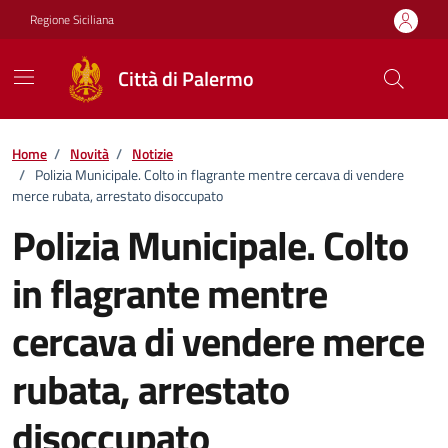
Vai ai contenuti
Vai al footer
Regione Siciliana
Città di Palermo
Home
/
Novità
/
Notizie
/
Polizia Municipale. Colto in flagrante mentre cercava di vendere
merce rubata, arrestato disoccupato
Polizia Municipale. Colto
in flagrante mentre
cercava di vendere merce
rubata, arrestato
disoccupato