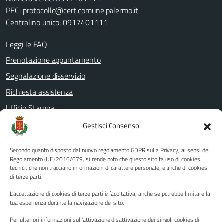
PEC:
protocollo@cert.comune.palermo.it
Centralino unico: 0917401111
Leggi le FAQ
Prenotazione appuntamento
Segnalazione disservizio
Richiesta assistenza
Ufficio Stampa
Amministrazione Trasparente
Gestisci Consenso
Albo pretorio
Secondo quanto disposto dal nuovo regolamento GDPR sulla Privacy, ai sensi del
Informativa privacy
Regolamento (UE) 2016/679, si rende noto che questo sito fa uso di cookies
tecnici, che non tracciano informazioni di carattere personale, e anche di cookies
Note legali
di terze parti.
Dichiarazione di accessibilità
L'accettazione di cookies di terze parti è facoltativa, anche se potrebbe limitare la
Piano di miglioramento del sito
tua esperienza durante la navigazione del sito.
Per ulteriori informazioni sull'attivazione disattivazione dei singoli cookies di