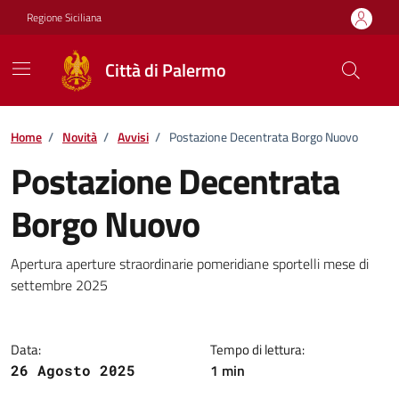
Vai ai contenuti
Vai al footer
Regione Siciliana
Città di Palermo
Home
/
Novità
/
Avvisi
/
Postazione Decentrata Borgo Nuovo
Postazione Decentrata
Borgo Nuovo
Dettagli della notizia
Apertura aperture straordinarie pomeridiane sportelli mese di
settembre 2025
Data:
Tempo di lettura:
1 min
26 Agosto 2025