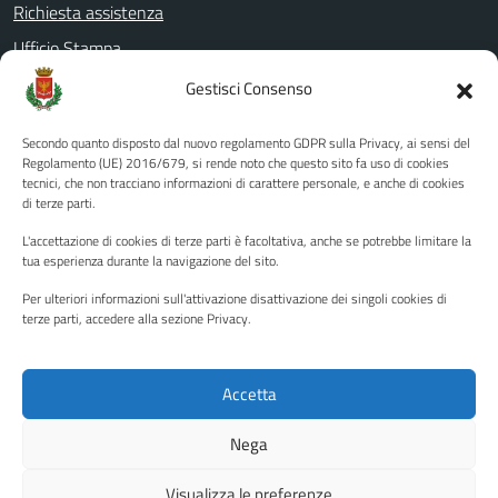
Richiesta assistenza
Ufficio Stampa
Amministrazione Trasparente
Gestisci Consenso
Albo pretorio
Secondo quanto disposto dal nuovo regolamento GDPR sulla Privacy, ai sensi del
Informativa privacy
Regolamento (UE) 2016/679, si rende noto che questo sito fa uso di cookies
tecnici, che non tracciano informazioni di carattere personale, e anche di cookies
Note legali
di terze parti.
Dichiarazione di accessibilità
L'accettazione di cookies di terze parti è facoltativa, anche se potrebbe limitare la
Piano di miglioramento del sito
tua esperienza durante la navigazione del sito.
Per ulteriori informazioni sull'attivazione disattivazione dei singoli cookies di
terze parti, accedere alla sezione Privacy.
SEGUICI SU
Facebook
YouTube
Twitter
Instagram
Accetta
Nega
Media policy
Mappa del sito
Visualizza le preferenze