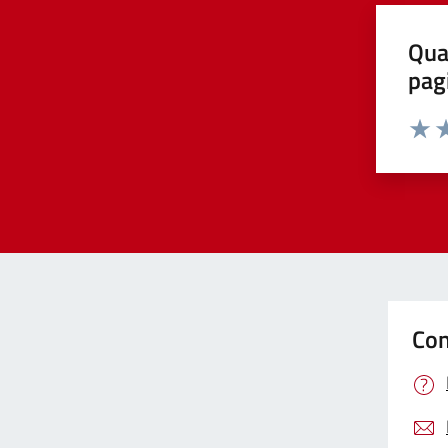
Qua
pag
Valut
Va
Con