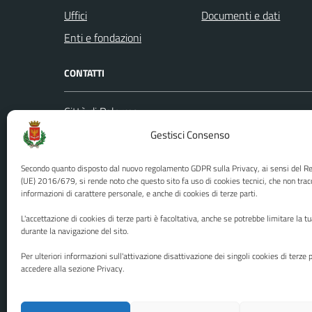
Uffici
Documenti e dati
Enti e fondazioni
CONTATTI
Città di Palermo
Leggi le
Piazza Pretoria, 1
Gestisci Consenso
Prenota
Codice fiscale / P. IVA:80016350821
Segnalazi
Secondo quanto disposto dal nuovo regolamento GDPR sulla Privacy, ai sensi del 
U.O. Ufficio Relazioni con il Pubblico
Richiest
(UE) 2016/679, si rende noto che questo sito fa uso di cookies tecnici, che non trac
informazioni di carattere personale, e anche di cookies di terze parti.
(URP)
Ufficio 
Numero verde: 0917401111
L'accettazione di cookies di terze parti è facoltativa, anche se potrebbe limitare la t
PEC:
protocollo@cert.comune.palermo.it
durante la navigazione del sito.
Centralino unico: 0917401111
Per ulteriori informazioni sull'attivazione disattivazione dei singoli cookies di terze p
accedere alla sezione Privacy.