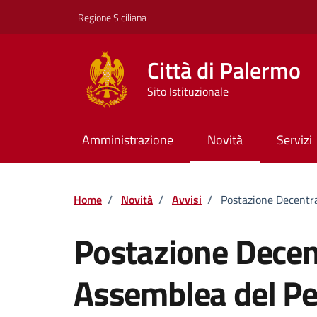
Vai ai contenuti
Vai al footer
Regione Siciliana
Città di Palermo
Sito Istituzionale
Amministrazione
Novità
Servizi
Home
/
Novità
/
Avvisi
/
Postazione Decentra
Postazione Decent
Assemblea del Pe