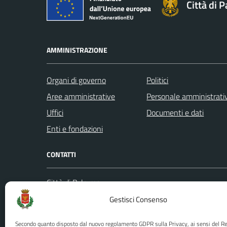
Città di 
AMMINISTRAZIONE
Organi di governo
Politici
Aree amministrative
Personale amministrati
Uffici
Documenti e dati
Enti e fondazioni
CONTATTI
Città di Palermo
Leggi le
Piazza Pretoria, 1
Gestisci Consenso
Prenota
Codice fiscale / P. IVA:80016350821
Segnalazi
Secondo quanto disposto dal nuovo regolamento GDPR sulla Privacy, ai sensi del 