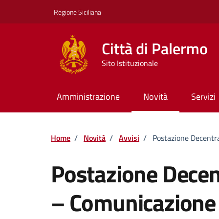
Vai ai contenuti
Vai al footer
Regione Siciliana
Città di Palermo
Sito Istituzionale
Amministrazione
Novità
Servizi
Home
/
Novità
/
Avvisi
/
Postazione Decentr
Postazione Decen
– Comunicazione 