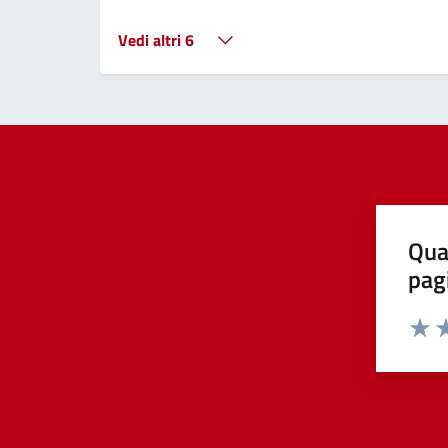
Vedi altri 6
Qua
pag
Valut
Va