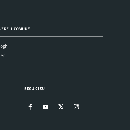
IVERE IL COMUNE
oghi
enti
SEGUICI SU
Facebook
YouTube
Twitter
Instagram