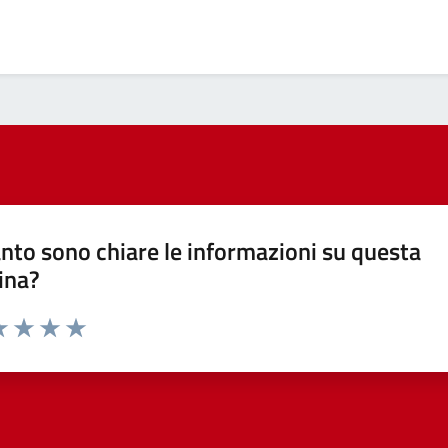
nto sono chiare le informazioni su questa
ina?
a 1 stelle su 5
luta 2 stelle su 5
Valuta 3 stelle su 5
Valuta 4 stelle su 5
Valuta 5 stelle su 5