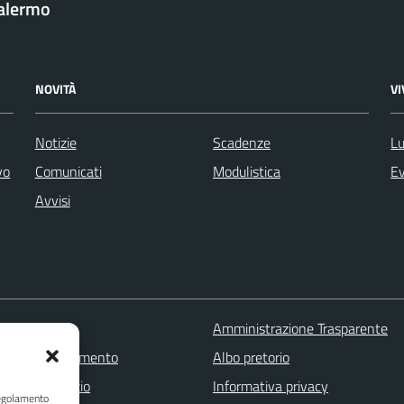
Palermo
NOVITÀ
V
Notizie
Scadenze
Lu
vo
Comunicati
Modulistica
Ev
Avvisi
 FAQ
Amministrazione Trasparente
zione appuntamento
Albo pretorio
one disservizio
Informativa privacy
Regolamento