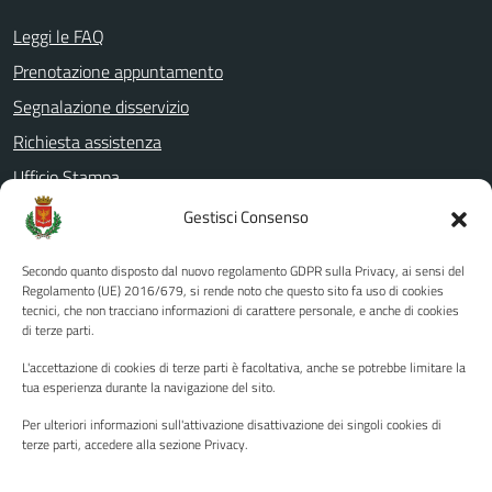
Leggi le FAQ
Prenotazione appuntamento
Segnalazione disservizio
Richiesta assistenza
Ufficio Stampa
Amministrazione Trasparente
Gestisci Consenso
Albo pretorio
Secondo quanto disposto dal nuovo regolamento GDPR sulla Privacy, ai sensi del
Informativa privacy
Regolamento (UE) 2016/679, si rende noto che questo sito fa uso di cookies
tecnici, che non tracciano informazioni di carattere personale, e anche di cookies
Note legali
di terze parti.
Dichiarazione di accessibilità
L'accettazione di cookies di terze parti è facoltativa, anche se potrebbe limitare la
Piano di miglioramento del sito
tua esperienza durante la navigazione del sito.
Per ulteriori informazioni sull'attivazione disattivazione dei singoli cookies di
terze parti, accedere alla sezione Privacy.
SEGUICI SU