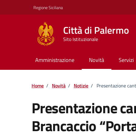
Vai ai contenuti
Vai al footer
Regione Siciliana
Città di Palermo
Sito Istituzionale
Amministrazione
Novità
Servizi
Home
/
Novità
/
Notizie
/
Presentazione cant
Presentazione can
Brancaccio “Port