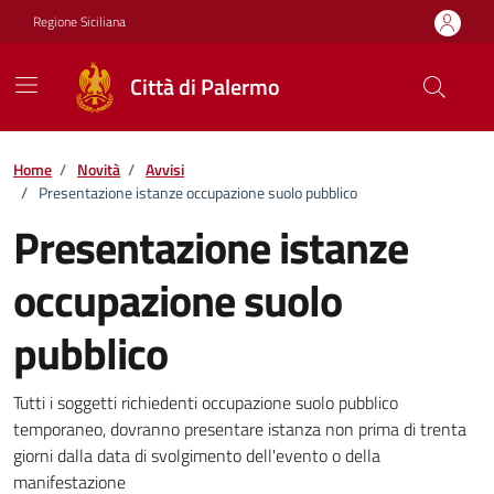
Vai ai contenuti
Vai al footer
Regione Siciliana
Città di Palermo
Home
/
Novità
/
Avvisi
/
Presentazione istanze occupazione suolo pubblico
Presentazione istanze
occupazione suolo
pubblico
Dettagli della notizia
Tutti i soggetti richiedenti occupazione suolo pubblico
temporaneo, dovranno presentare istanza non prima di trenta
giorni dalla data di svolgimento dell'evento o della
manifestazione