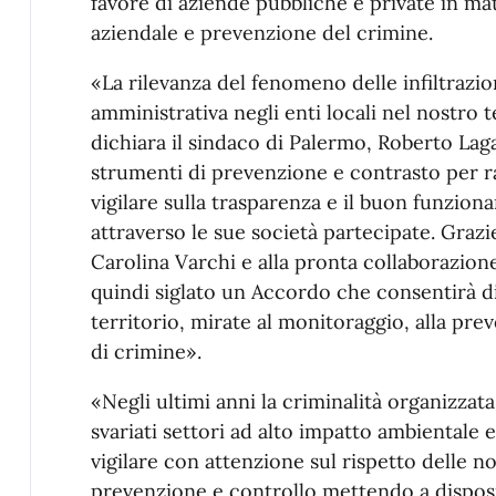
favore di aziende pubbliche e private in ma
aziendale e prevenzione del crimine.
«La rilevanza del fenomeno delle infiltrazi
amministrativa negli enti locali nel nostro te
dichiara il sindaco di Palermo, Roberto Lagal
strumenti di prevenzione e contrasto per raf
vigilare sulla trasparenza e il buon funzi
attraverso le sue società partecipate. Grazie
Carolina Varchi e alla pronta collaborazion
quindi siglato un Accordo che consentirà di 
territorio, mirate al monitoraggio, alla pre
di crimine».
«Negli ultimi anni la criminalità organizzat
svariati settori ad alto impatto ambientale 
vigilare con attenzione sul rispetto delle no
prevenzione e controllo mettendo a dispos