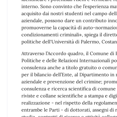
interno. Sono convinto che l’esperienza mat
acquisito dai nostri studenti nel campo del
aziendale, possono dare un contributo inno
promuoverne la capacità di auto-normazione
condizionamenti criminali», spiega il diret
politiche dell'Università di Palermo, Costan
Attraverso l’Accordo quadro, il Comune di 
Politiche e delle Relazioni Internazionali po
consulenza anche a titolo gratuito o comunq
per il bilancio dell’Ente, al Dipartimento i
aziendale e prevenzione del crimine; promuo
consulenza e ricerca scientifica di comune 
riviste e collane scientifiche a stampa e di
realizzazione - nel rispetto della regolamen
entrambe le Parti - di dottorati, assegni di r
studio, contratti di ricerca e attività collega