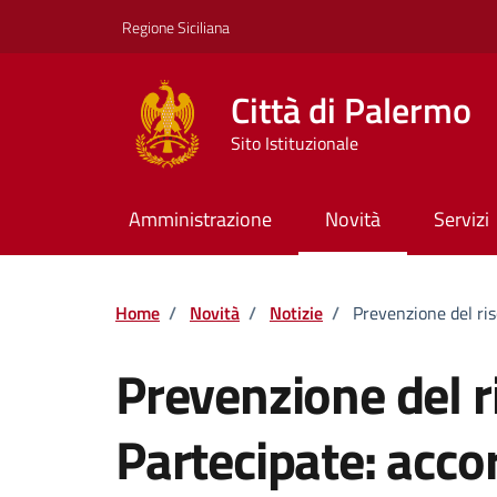
Vai ai contenuti
Vai al footer
Regione Siciliana
Città di Palermo
Sito Istituzionale
Amministrazione
Novità
Servizi
Home
/
Novità
/
Notizie
/
Prevenzione del ris
Prevenzione del r
Partecipate: acco