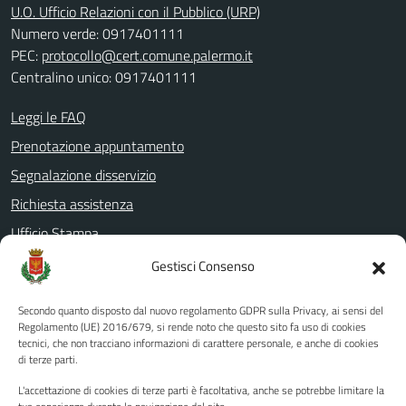
U.O. Ufficio Relazioni con il Pubblico (URP)
Numero verde: 0917401111
PEC:
protocollo@cert.comune.palermo.it
Centralino unico: 0917401111
Leggi le FAQ
Prenotazione appuntamento
Segnalazione disservizio
Richiesta assistenza
Ufficio Stampa
Amministrazione Trasparente
Gestisci Consenso
Albo pretorio
Secondo quanto disposto dal nuovo regolamento GDPR sulla Privacy, ai sensi del
Informativa privacy
Regolamento (UE) 2016/679, si rende noto che questo sito fa uso di cookies
tecnici, che non tracciano informazioni di carattere personale, e anche di cookies
Note legali
di terze parti.
Dichiarazione di accessibilità
L'accettazione di cookies di terze parti è facoltativa, anche se potrebbe limitare la