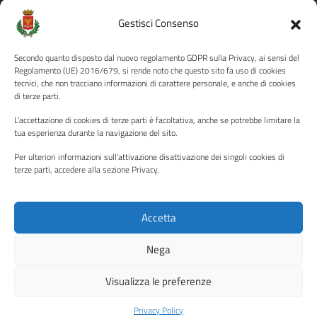
Amministrazione Trasparente
Gestisci Consenso
Albo pretorio
Secondo quanto disposto dal nuovo regolamento GDPR sulla Privacy, ai sensi del
Informativa privacy
Regolamento (UE) 2016/679, si rende noto che questo sito fa uso di cookies
tecnici, che non tracciano informazioni di carattere personale, e anche di cookies
Note legali
di terze parti.
Dichiarazione di accessibilità
L'accettazione di cookies di terze parti è facoltativa, anche se potrebbe limitare la
Piano di miglioramento del sito
tua esperienza durante la navigazione del sito.
Per ulteriori informazioni sull'attivazione disattivazione dei singoli cookies di
terze parti, accedere alla sezione Privacy.
SEGUICI SU
Facebook
YouTube
Twitter
Instagram
Accetta
Nega
Media policy
Mappa del sito
Visualizza le preferenze
Copyright © 2026 - Città di Palermo •
Powered by Sispi
Privacy Policy