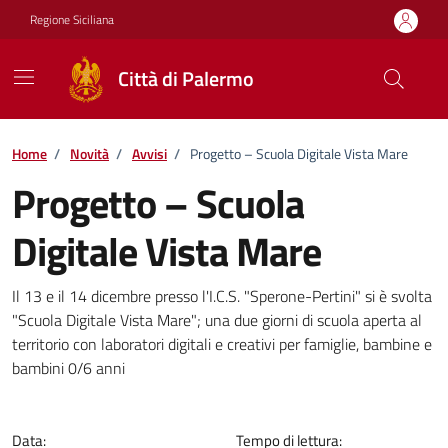
Vai ai contenuti
Vai al footer
Regione Siciliana
Città di Palermo
Home
/
Novità
/
Avvisi
/
Progetto – Scuola Digitale Vista Mare
Progetto – Scuola
Digitale Vista Mare
Dettagli della notizia
Il 13 e il 14 dicembre presso l'I.C.S. "Sperone-Pertini" si è svolta
"Scuola Digitale Vista Mare"; una due giorni di scuola aperta al
territorio con laboratori digitali e creativi per famiglie, bambine e
bambini 0/6 anni
Data:
Tempo di lettura: