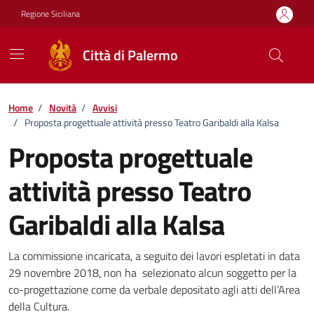
Vai ai contenuti
Vai al footer
Regione Siciliana
Città di Palermo
Home
/
Novità
/
Avvisi
/
Proposta progettuale attività presso Teatro Garibaldi alla Kalsa
Proposta progettuale
attività presso Teatro
Garibaldi alla Kalsa
Dettagli della notizia
La commissione incaricata, a seguito dei lavori espletati in data
29 novembre 2018, non ha selezionato alcun soggetto per la
co-progettazione come da verbale depositato agli atti dell’Area
della Cultura.