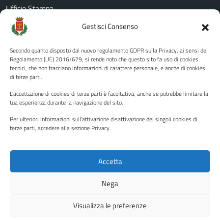
Ufficio Stampa
Amministrazione Trasparente
Gestisci Consenso
Albo pretorio
Secondo quanto disposto dal nuovo regolamento GDPR sulla Privacy, ai sensi del
Informativa privacy
Regolamento (UE) 2016/679, si rende noto che questo sito fa uso di cookies
tecnici, che non tracciano informazioni di carattere personale, e anche di cookies
Note legali
di terze parti.
Dichiarazione di accessibilità
L'accettazione di cookies di terze parti è facoltativa, anche se potrebbe limitare la
Piano di miglioramento del sito
tua esperienza durante la navigazione del sito.
Per ulteriori informazioni sull'attivazione disattivazione dei singoli cookies di
terze parti, accedere alla sezione Privacy.
SEGUICI SU
Facebook
YouTube
Twitter
Instagram
Accetta
Nega
Media policy
Mappa del sito
Visualizza le preferenze
Copyright © 2026 - Città di Palermo •
Powered by Sispi