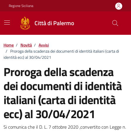
Vai ai contenuti
Vai al footer
Regione Siciliana
Città di Palermo
Home
/
Novità
/
Avvisi
/
Proroga della scadenza dei documenti di identità italiani (carta di
identità ecc) al 30/04/2021
Proroga della scadenza
dei documenti di identità
italiani (carta di identità
ecc) al 30/04/2021
Dettagli della notizia
Si comunica che il D. L. 7 ottobre 2020 ,convertito con Legge n.