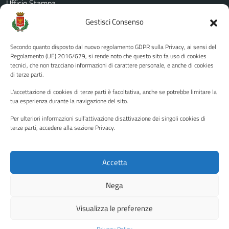
Ufficio Stampa
Amministrazione Trasparente
Gestisci Consenso
Albo pretorio
Secondo quanto disposto dal nuovo regolamento GDPR sulla Privacy, ai sensi del
Informativa privacy
Regolamento (UE) 2016/679, si rende noto che questo sito fa uso di cookies
tecnici, che non tracciano informazioni di carattere personale, e anche di cookies
Note legali
di terze parti.
Dichiarazione di accessibilità
L'accettazione di cookies di terze parti è facoltativa, anche se potrebbe limitare la
Piano di miglioramento del sito
tua esperienza durante la navigazione del sito.
Per ulteriori informazioni sull'attivazione disattivazione dei singoli cookies di
terze parti, accedere alla sezione Privacy.
SEGUICI SU
Facebook
YouTube
Twitter
Instagram
Accetta
Nega
Media policy
Mappa del sito
Visualizza le preferenze
Copyright © 2026 - Città di Palermo •
Powered by Sispi