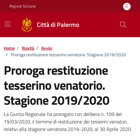
Vai ai contenuti
Vai al footer
Regione Siciliana
Città di Palermo
Home
/
Novità
/
Avvisi
/
Proroga restituzione tesserino venatorio. Stagione 2019/2020
Proroga restituzione
tesserino venatorio.
Stagione 2019/2020
Dettagli della notizia
La Giunta Regionale ha prorogato con delibera n. 109 del
19/03/2020, il termine di restituzione dei tesserini venatori,
relativi alla stagione venatoria 2019-2020, al 30 Aprile 2020.