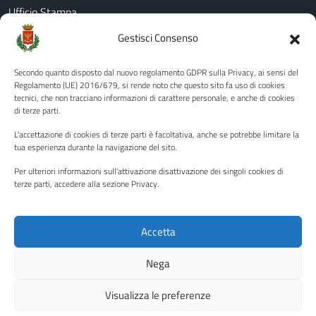
Ufficio Stampa
Amministrazione Trasparente
Gestisci Consenso
Albo pretorio
Secondo quanto disposto dal nuovo regolamento GDPR sulla Privacy, ai sensi del
Informativa privacy
Regolamento (UE) 2016/679, si rende noto che questo sito fa uso di cookies
tecnici, che non tracciano informazioni di carattere personale, e anche di cookies
Note legali
di terze parti.
Dichiarazione di accessibilità
L'accettazione di cookies di terze parti è facoltativa, anche se potrebbe limitare la
Piano di miglioramento del sito
tua esperienza durante la navigazione del sito.
Per ulteriori informazioni sull'attivazione disattivazione dei singoli cookies di
terze parti, accedere alla sezione Privacy.
SEGUICI SU
Facebook
YouTube
Twitter
Instagram
Accetta
Nega
Media policy
Mappa del sito
Visualizza le preferenze
Copyright © 2026 - Città di Palermo •
Powered by Sispi