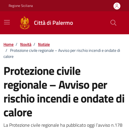
Vai ai contenuti
Vai al footer
Regione Siciliana
Città di Palermo
Home
/
Novità
/
Notizie
/
Protezione civile regionale – Avviso per rischio incendi e ondate di
calore
Protezione civile
regionale – Avviso per
rischio incendi e ondate di
calore
Dettagli della notizia
La Protezione civile regionale ha pubblicato oggi l’avviso n.178