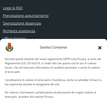
Leggi le FAQ
Prenotazione appuntamento
Segnalazione disservizio
Richiesta assistenza
Ufficio Stampa
Amministrazione Trasparente
Gestisci Consenso
Albo pretorio
Secondo quanto disposto dal nuovo regolamento GDPR sulla Privacy, ai sensi del
Informativa privacy
Regolamento (UE) 2016/679, si rende noto che questo sito fa uso di cookies
tecnici, che non tracciano informazioni di carattere personale, e anche di cookies
Note legali
di terze parti.
Dichiarazione di accessibilità
L'accettazione di cookies di terze parti è facoltativa, anche se potrebbe limitare la
Piano di miglioramento del sito
tua esperienza durante la navigazione del sito.
Per ulteriori informazioni sull'attivazione disattivazione dei singoli cookies di
terze parti, accedere alla sezione Privacy.
SEGUICI SU