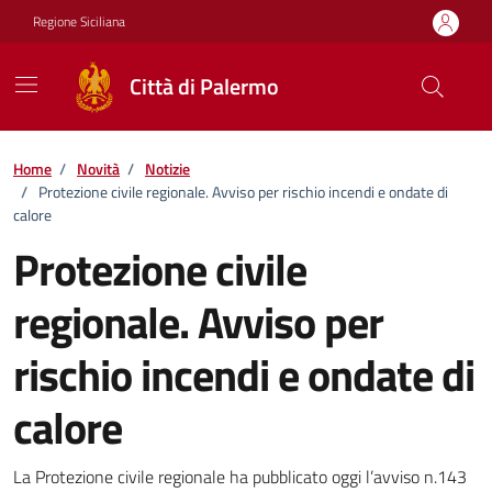
Vai ai contenuti
Vai al footer
Regione Siciliana
Città di Palermo
Home
/
Novità
/
Notizie
/
Protezione civile regionale. Avviso per rischio incendi e ondate di
calore
Protezione civile
regionale. Avviso per
rischio incendi e ondate di
calore
Dettagli della notizia
La Protezione civile regionale ha pubblicato oggi l’avviso n.143